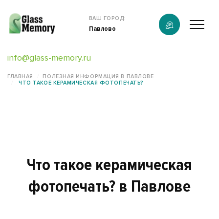
Продукция
ВАШ ГОРОД:
Павлово
О компании
info@glass-memory.ru
Услуги
ГЛАВНАЯ
ПОЛЕЗНАЯ ИНФОРМАЦИЯ В ПАВЛОВЕ
ЧТО ТАКОЕ КЕРАМИЧЕСКАЯ ФОТОПЕЧАТЬ?
Каталог
Калькулятор
Конструктор памятников
Что такое керамическая
Наши работы
фотопечать? в Павлове
информация
Контакты