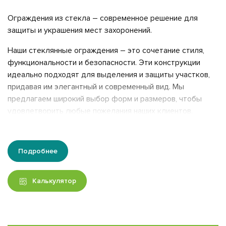
Ограждения из стекла – современное решение для
защиты и украшения мест захоронений.
Наши стеклянные ограждения – это сочетание стиля,
функциональности и безопасности. Эти конструкции
идеально подходят для выделения и защиты участков,
придавая им элегантный и современный вид. Мы
предлагаем широкий выбор форм и размеров, чтобы
удовлетворить любые пожелания наших клиентов.
Преимущества ограждений из стекла:
Эстетика
: Прозрачное стекло создаёт ощущение
Подробнее
легкости и открытости, не загромождает
пространство и сохраняет визуальную связь с
Калькулятор
окружающим ландшафтом.
Индивидуальный дизайн
: Нанесение изображений или
орнаментов на стекло позволит вам создать