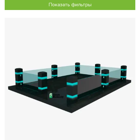
Показать фильтры
уникальное оформление, отражающее вашу
индивидуальность.
Высокая безопасность
: Используемое закалённое
стекло отличается повышенной прочностью и
устойчивостью к ударам, что делает его идеальным
выбором для общественных пространств.
Экологическая чистота
: Стекло – экологически чистый
материал, безопасный для здоровья людей и
природы.
Визуальная свобода
: Прозрачные ограждения создают
иллюзию увеличенного пространства, делая участок
визуально больше и просторнее.
Мы изготавливаем ограждения как из цельного, так и из
наборного стекла, предлагая различные варианты
сочетания материалов, таких как гранит или металл.